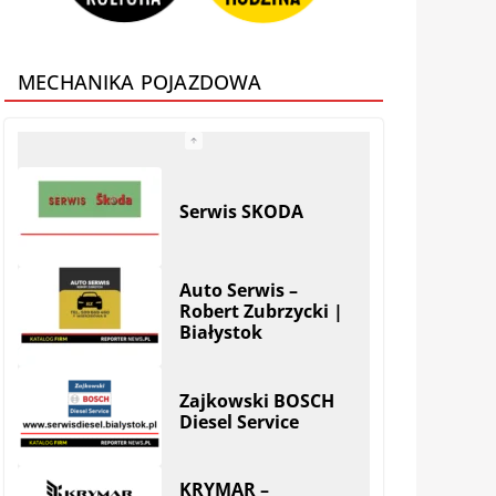
MECHANIKA POJAZDOWA
Auto Serwis –
Robert Zubrzycki |
Białystok
Zajkowski BOSCH
Diesel Service
KRYMAR –
regeneracja
turbosprężarek i
filtrów DPF