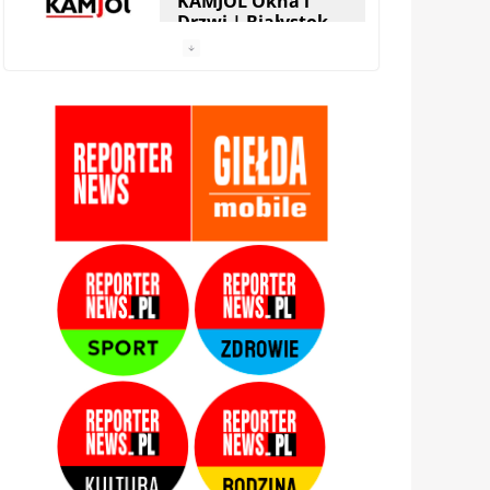
KAMJOL Okna i
Drzwi | Białystok
HERA Drzwi&Okna
| Białystok
StolMarik – okna i
drzwi | Białystok
Zamis Producent |
Białystok –
Zaścianki