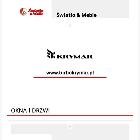
Światło & Meble
Anhel Producent materacy
VEGA MEBLE
Galeria Mebli AMS
OKNA i DRZWI