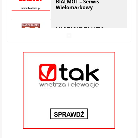
Wielomarkowy
MAREK DUDEK AUTO
SERWIS
| Hryniewicze
Serwis SKODA