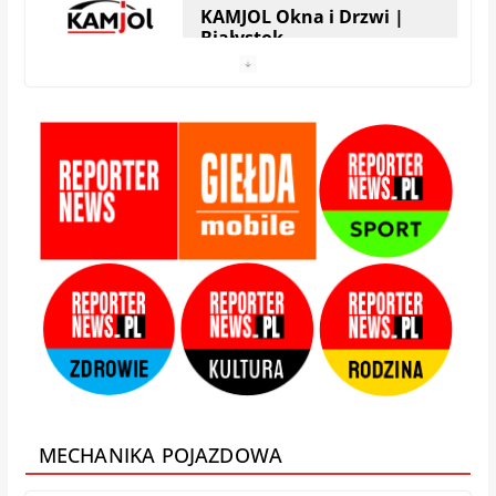
KAMJOL Okna i Drzwi |
Białystok
HERA Drzwi&Okna |
Białystok
StolMarik – okna i drzwi |
Białystok
Zamis Producent |
Białystok – Zaścianki
MECHANIKA POJAZDOWA