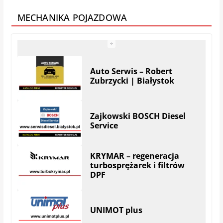
MECHANIKA POJAZDOWA
KRYMAR – regeneracja
turbosprężarek i filtrów
DPF
UNIMOT plus
BIALMOT – Serwis
Wielomarkowy
MAREK DUDEK AUTO
SERWIS
| Hryniewicze