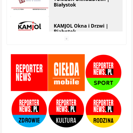
Białystok
HERA Drzwi&Okna |
Białystok
StolMarik – okna i drzwi |
Białystok
Zamis Producent |
Białystok – Zaścianki
Adams – Okna Drzwi
Bramy Rolety | Białystok