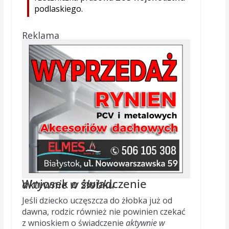
podlaskiego.
Reklama
Wniosek o świadczenie
aktywnie w żłobku
Jeśli dziecko uczęszcza do żłobka już od
dawna, rodzic również nie powinien czekać
z wnioskiem o świadczenie
aktywnie w