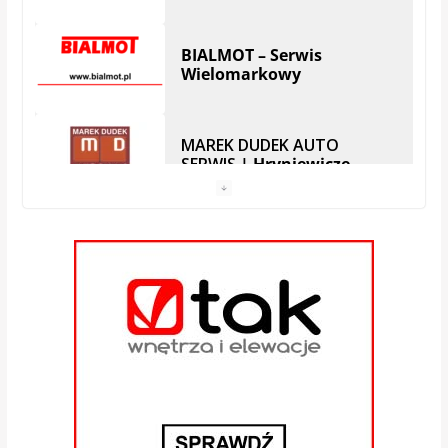
Serwis SKODA
Auto Serwis – Robert
Zubrzycki | Białystok
Zajkowski BOSCH Diesel
Service