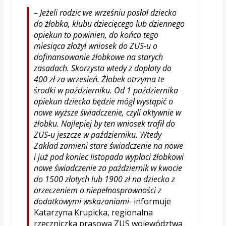
– Jeżeli rodzic we wrześniu posłał dziecko
do żłobka, klubu dziecięcego lub dziennego
opiekun to powinien, do końca tego
miesiąca złożył wniosek do ZUS-u o
dofinansowanie żłobkowe na starych
zasadach. Skorzysta wtedy z dopłaty do
400 zł za wrzesień. Żłobek otrzyma te
środki w październiku. Od 1 października
opiekun dziecka będzie mógł wystąpić o
nowe wyższe świadczenie, czyli
aktywnie w
żłobku
. Najlepiej by ten wniosek trafił do
ZUS-u jeszcze w październiku. Wtedy
Zakład zamieni stare świadczenie na nowe
i już pod koniec listopada wypłaci żłobkowi
nowe świadczenie za październik w kwocie
do 1500 złotych lub 1900 zł na dziecko z
orzeczeniem o niepełnosprawności z
dodatkowymi wskazaniami-
informuje
Katarzyna Krupicka, regionalna
rzeczniczka prasowa ZUS województwa