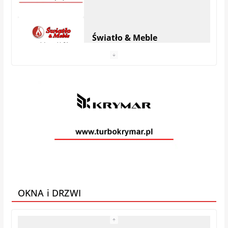
Światło & Meble
Anhel Producent materacy
VEGA MEBLE
Galeria Mebli AMS
OKNA i DRZWI