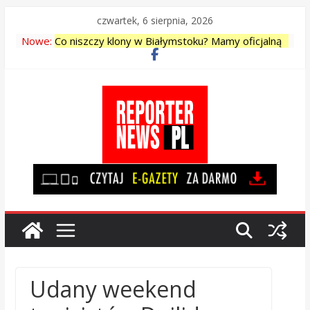
Skip
czwartek, 6 sierpnia, 2026
to
Nowe:
Co niszczy klony w Białymstoku? Mamy oficjalną
content
odpowiedź Urzędu Miejskiego
<strong>PRACA – ogłoszenia z
ofertami</strong>
Dodatek dla sieroty zupełnej
Akumulatory – Auto – Moto – Wasilkowska |
Białystok
„Zainwestowała” ponad 190 tysięcy które zasiliły
konto oszusta
Udany weekend