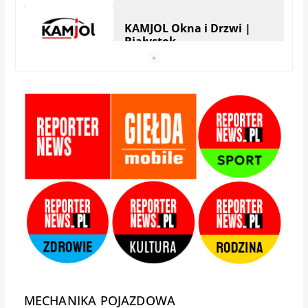
KAMJOL Okna i Drzwi |
Białystok
HERA Drzwi&Okna |
Białystok
StolMarik – okna i drzwi |
Białystok
Zamis Producent |
Białystok – Zaścianki
MECHANIKA POJAZDOWA