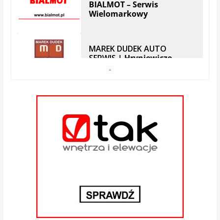
MAREK DUDEK AUTO
SERWIS
| Hryniewicze
Serwis SKODA
Auto Serwis – Robert
Zubrzycki | Białystok