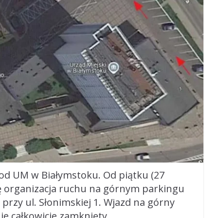
od UM w Białymstoku. Od piątku (27
się organizacja ruchu na górnym parkingu
rzy ul. Słonimskiej 1. Wjazd na górny
ie całkowicie zamknięty.