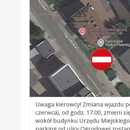
Uwaga kierowcy! Zmiana wjazdu p
czerwca), od godz. 17.00, zmieni 
wokół budynku Urzędu Miejskiego p
parking od ulicy Ogrodowej zostan