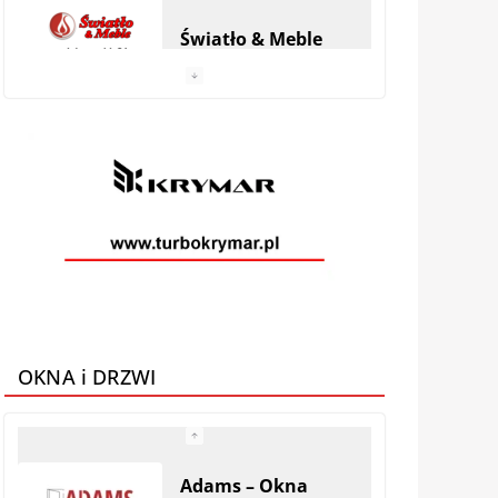
Światło & Meble
Anhel Producent
materacy
VEGA MEBLE
Galeria Mebli AMS
OKNA i DRZWI
Adams – Okna