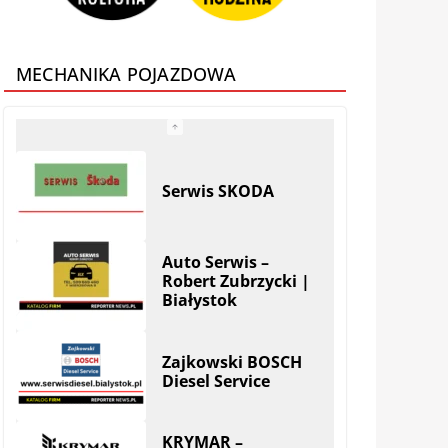
MECHANIKA POJAZDOWA
Auto Serwis –
Robert Zubrzycki |
Białystok
Zajkowski BOSCH
Diesel Service
KRYMAR –
regeneracja
turbosprężarek i
filtrów DPF