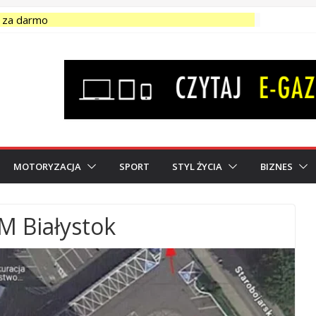
j za darmo
zedam-kupię-wynajmę SPRAWDŹ OGŁOSZENIA!
sprzedaż podlaskie – Ogłoszenia</strong>
 grunty na sprzedaż podlaskie – Ogłoszenia</strong>
nicza ZUS. Od kwietnia orzekają także fizjoterapeuci
MOTORYZACJA
SPORT
STYL ŻYCIA
BIZNES
M Białystok