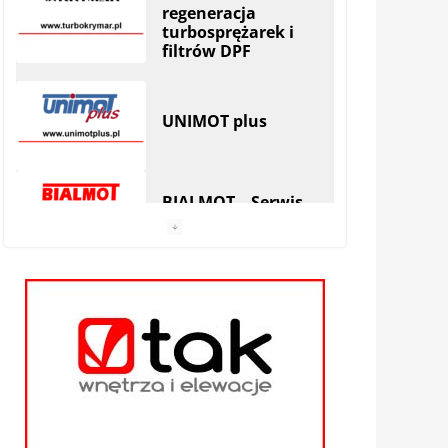
UNIMOT plus
BIALMOT – Serwis
Wielomarkowy
MAREK DUDEK
AUTO SERWIS
|
Hryniewicze
Serwis SKODA