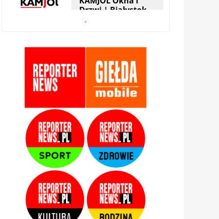
KAMJOL Okna i
Drzwi | Białystok
HERA Drzwi&Okna
| Białystok
StolMarik – okna i
drzwi | Białystok
Zamis Producent |
Białystok –
Zaścianki