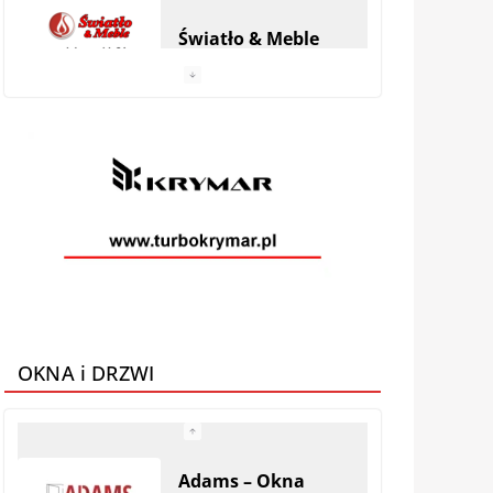
Światło & Meble
Anhel Producent
materacy
VEGA MEBLE
Galeria Mebli AMS
OKNA i DRZWI
Adams – Okna