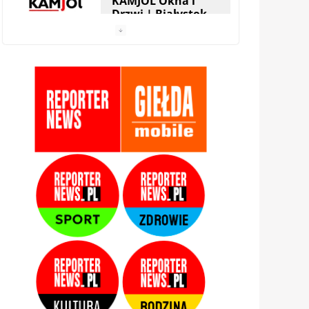
KAMJOL Okna i
Drzwi | Białystok
HERA Drzwi&Okna
| Białystok
StolMarik – okna i
drzwi | Białystok
Zamis Producent |
Białystok –
Zaścianki