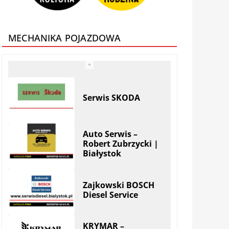
MECHANIKA POJAZDOWA
Auto Serwis –
Robert Zubrzycki |
Białystok
Zajkowski BOSCH
Diesel Service
KRYMAR –
regeneracja
turbosprężarek i
filtrów DPF