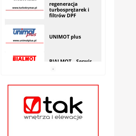
UNIMOT plus
BIALMOT – Serwis
Wielomarkowy
MAREK DUDEK
AUTO SERWIS
|
Hryniewicze
Serwis SKODA