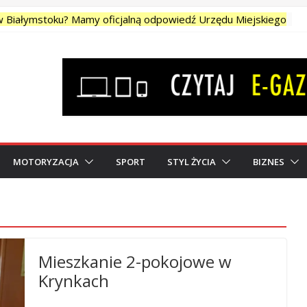
 w Białymstoku? Mamy oficjalną odpowiedź Urzędu Miejskiego
ogłoszenia z ofertami</strong>
ty zupełnej
to – Moto – Wasilkowska | Białystok
onad 190 tysięcy które zasiliły konto oszusta
MOTORYZACJA
SPORT
STYL ŻYCIA
BIZNES
Mieszkanie 2-pokojowe w
Krynkach