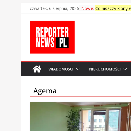
Skip
Nowe:
Co niszczy klony
czwartek, 6 sierpnia, 2026
to
<strong>PRACA – 
content
Dodatek dla siero
Akumulatory – Au
„Zainwestowała” p
WIADOMOŚCI
NIERUCHOMOŚCI
Agema