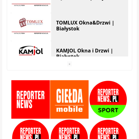
TOMLUX Okna&Drzwi |
Białystok
KAMJOL Okna i Drzwi |
Białystok
HERA Drzwi&Okna |
Białystok
StolMarik – okna i drzwi |
Białystok
Zamis Producent |