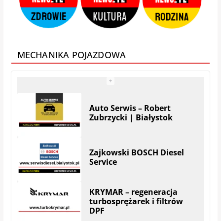
Białystok – Zaścianki
MECHANIKA POJAZDOWA
Auto Serwis – Robert
Zubrzycki | Białystok
Zajkowski BOSCH Diesel
Service
KRYMAR – regeneracja
turbosprężarek i filtrów
DPF
UNIMOT plus