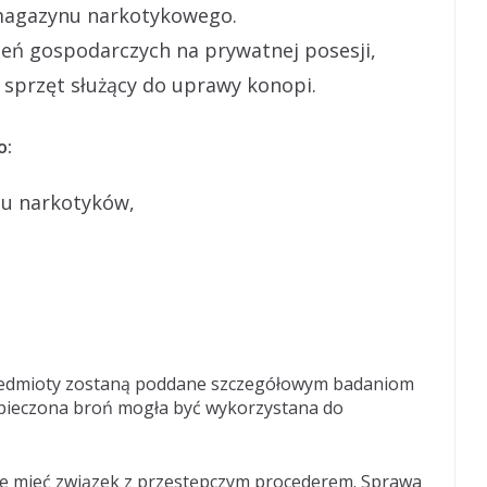
magazynu narkotykowego.
eń gospodarczych na prywatnej posesji,
 sprzęt służący do uprawy konopi.
o:
tu narkotyków,
zedmioty zostaną poddane szczegółowym badaniom
ezpieczona broń mogła być wykorzystana do
ce mieć związek z przestępczym procederem. Sprawa