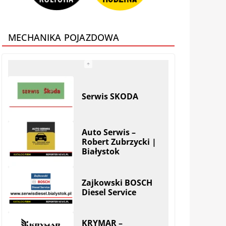
MECHANIKA POJAZDOWA
Auto Serwis –
Robert Zubrzycki |
Białystok
Zajkowski BOSCH
Diesel Service
KRYMAR –
regeneracja
turbosprężarek i
filtrów DPF