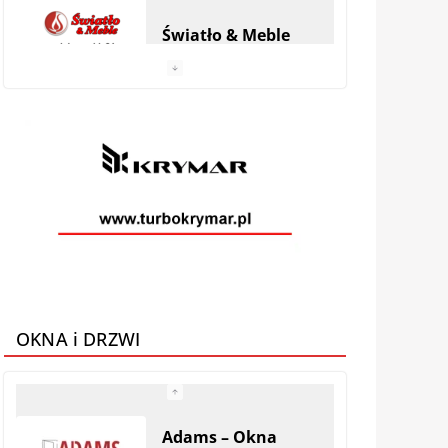
Światło & Meble
Anhel Producent
materacy
VEGA MEBLE
Galeria Mebli AMS
OKNA i DRZWI
Adams – Okna