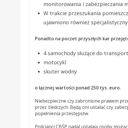
monitorowania i zabezpieczania 
W trakcie przeszukania pomieszcz
ujawniono również specjalistyczny
Ponadto na poczet przyszłych kar przejęt
4 samochody służące do transpor
motocykl
skuter wodny
o łącznej wartości ponad 250 tys. euro.
Niebezpieczne czy zabronione prawem pr
przez śledczych. Będą oni ustalać czy zab
popełnienia przestępstw.
Policjanci CBŚP nadal ustalają osoby mogą