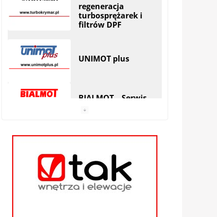
UNIMOT plus
BIALMOT – Serwis
Wielomarkowy
MAREK DUDEK
AUTO SERWIS
|
Hryniewicze
Serwis SKODA