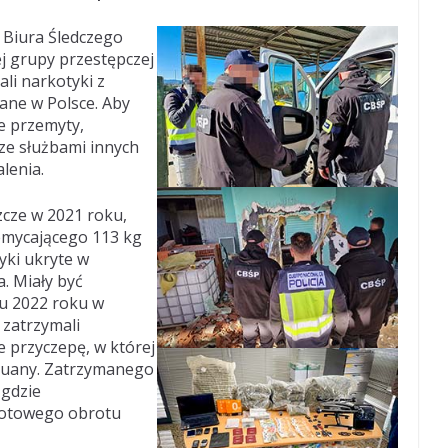
o Biura Śledczego
ej grupy przestępczej
li narkotyki z
ane w Polsce. Aby
ne przemyty,
 ze służbami innych
lenia.
zcze w 2021 roku,
zemycającego 113 kg
yki ukryte w
. Miały być
iu 2022 roku w
 zatrzymali
 przyczepę, w której
ihuany. Zatrzymanego
gdzie
notowego obrotu