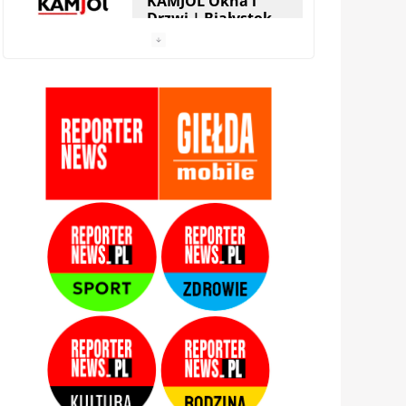
KAMJOL Okna i
Drzwi | Białystok
HERA Drzwi&Okna
| Białystok
StolMarik – okna i
drzwi | Białystok
Zamis Producent |
Białystok –
Zaścianki