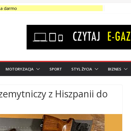
za darmo
edam-kupię-wynajmę SPRAWDŹ OGŁOSZENIA!
przedaż podlaskie – Ogłoszenia</strong>
grunty na sprzedaż podlaskie – Ogłoszenia</strong>
icza ZUS. Od kwietnia orzekają także fizjoterapeuci
MOTORYZACJA
SPORT
STYL ŻYCIA
BIZNES
zemytniczy z Hiszpanii do