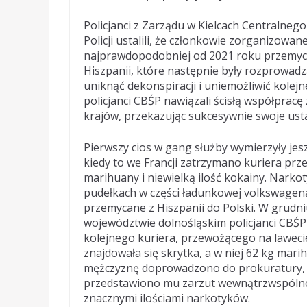
Policjanci z Zarządu w Kielcach Centralneg
Policji ustalili, że członkowie zorganizowan
najprawdopodobniej od 2021 roku przemyca
Hiszpanii, które następnie były rozprowadz
uniknąć dekonspiracji i uniemożliwić kolej
policjanci CBŚP nawiązali ścisłą współpracę
krajów, przekazując sukcesywnie swoje usta
Pierwszy cios w gang służby wymierzyły jes
kiedy to we Francji zatrzymano kuriera pr
marihuany i niewielką ilość kokainy. Narkot
pudełkach w części ładunkowej volkswagena
przemycane z Hiszpanii do Polski. W grudn
województwie dolnośląskim policjanci CBŚP
kolejnego kuriera, przewożącego na lawecie
znajdowała się skrytka, a w niej 62 kg mar
mężczyznę doprowadzono do prokuratury, 
przedstawiono mu zarzut wewnątrzwspól
znacznymi ilościami narkotyków.