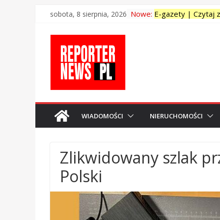
Skip
Nowe:
E-gazety | Czytaj 
sobota, 8 sierpnia, 2026
to
MIESZKANIA sprz
content
<strong>Domy na s
<strong>Działki i 
Rehabilitacja leczn
WIADOMOŚCI
NIERUCHOMOŚCI
Zlikwidowany szlak pr
Polski