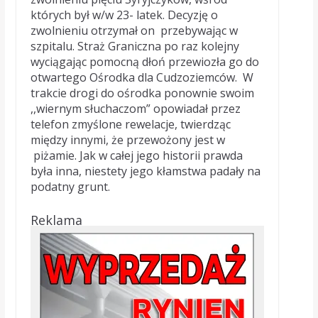
których był w/w 23- latek. Decyzję o
zwolnieniu otrzymał on przebywając w
szpitalu. Straż Graniczna po raz kolejny
wyciągając pomocną dłoń przewiozła go do
otwartego Ośrodka dla Cudzoziemców. W
trakcie drogi do ośrodka ponownie swoim
,,wiernym słuchaczom” opowiadał przez
telefon zmyślone rewelacje, twierdząc
między innymi, że przewożony jest w
piżamie. Jak w całej jego historii prawda
była inna, niestety jego kłamstwa padały na
podatny grunt.
Reklama