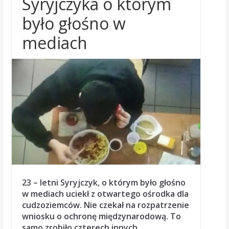
Syryjczyka o którym
było głośno w
mediach
23 – letni Syryjczyk, o którym było głośno
w mediach uciekł z otwartego ośrodka dla
cudzoziemców. Nie czekał na rozpatrzenie
wniosku o ochronę międzynarodową. To
samo zrobiło czterech innych