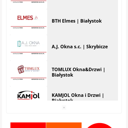
A.J. Okna s.c. | Skrybicze
TOMLUX Okna&Drzwi |
Białystok
KAMJOL Okna i Drzwi |
Białystok
HERA Drzwi&Okna |
Białystok
StolMarik – okna i drzwi |
Białystok