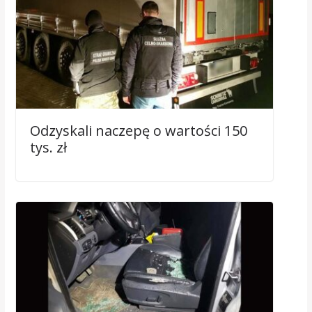
Odzyskali naczepę o wartości 150
tys. zł