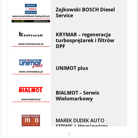
UNIMOT plus
BIALMOT – Serwis
Wielomarkowy
MAREK DUDEK AUTO
SERWIS
| Hryniewicze
Serwis SKODA
Auto Serwis – Robert
Zubrzycki | Białystok