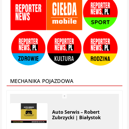
Zamis Producent |
Białystok – Zaścianki
Adams – Okna Drzwi
Bramy Rolety | Białystok
MECHANIKA POJAZDOWA
KRYMAR – regeneracja
turbosprężarek i filtrów
DPF