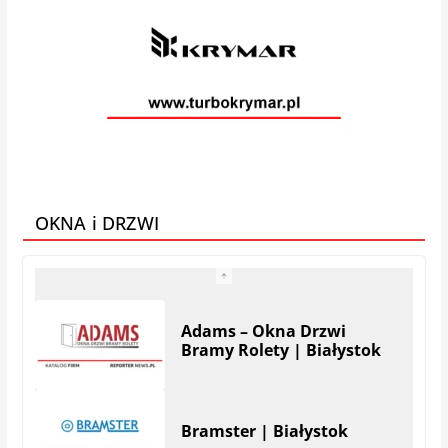
VEGA MEBLE
Galeria Mebli AMS
AMMAT Producent
materacy
OKNA i DRZWI
Bramster | Białystok
BTH Elmes | Białystok