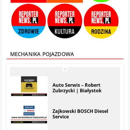
Zamis Producent |
Białystok – Zaścianki
MECHANIKA POJAZDOWA
Auto Serwis – Robert
Zubrzycki | Białystok
Zajkowski BOSCH Diesel
Service
KRYMAR – regeneracja
turbosprężarek i filtrów