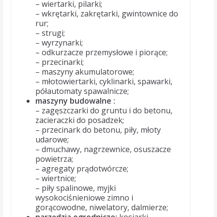
– wiertarki, pilarki;
– wkrętarki, zakrętarki, gwintownice do
rur;
– strugi;
– wyrzynarki;
– odkurzacze przemysłowe i piorące;
– przecinarki;
– maszyny akumulatorowe;
– młotowiertarki, cyklinarki, spawarki,
półautomaty spawalnicze;
maszyny budowalne :
– zagęszczarki do gruntu i do betonu,
zacieraczki do posadzek;
– przecinark do betonu, piły, młoty
udarowe;
– dmuchawy, nagrzewnice, osuszacze
powietrza;
– agregaty prądotwórcze;
– wiertnice;
– piły spalinowe, myjki
wysokociśnieniowe zimno i
gorącowodne, niwelatory, dalmierze;