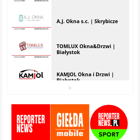
A.J. Okna s.c. | Skrybicze
TOMLUX Okna&Drzwi |
Białystok
KAMJOL Okna i Drzwi |
Białystok
HERA Drzwi&Okna |
Białystok
StolMarik – okna i drzwi |
Białystok