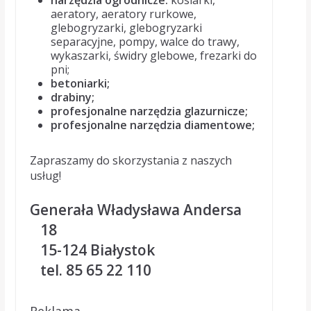
narzędzia ogrodnicze:
kosiarki,
aeratory, aeratory rurkowe,
glebogryzarki, glebogryzarki
separacyjne, pompy, walce do trawy,
wykaszarki, świdry glebowe, frezarki do
pni;
betoniarki;
drabiny;
profesjonalne narzędzia glazurnicze;
profesjonalne narzędzia diamentowe;
Zapraszamy do skorzystania z naszych
usług!
Generała Władysława Andersa
18
15-124 Białystok
tel. 85 65 22 110
Reklama