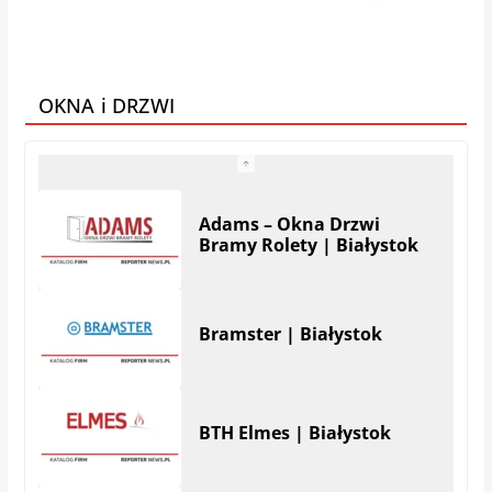
AMMAT Producent
materacy
OKNA i DRZWI
Bramster | Białystok
BTH Elmes | Białystok
A.J. Okna s.c. | Skrybicze