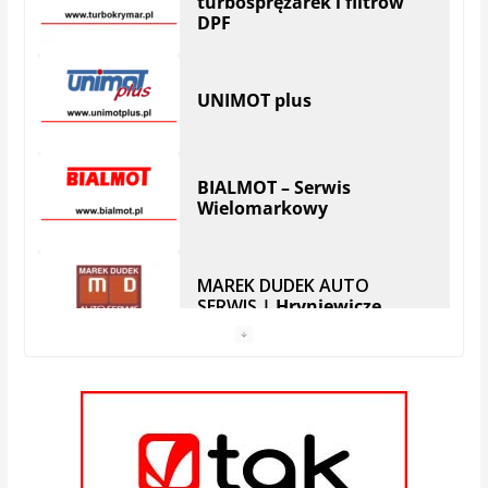
Wielomarkowy
MAREK DUDEK AUTO
SERWIS
| Hryniewicze
Serwis SKODA
Auto Serwis – Robert
Zubrzycki | Białystok
Zajkowski BOSCH Diesel
Service