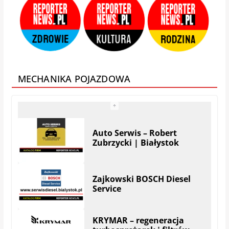
Adams – Okna Drzwi
Bramy Rolety | Białystok
MECHANIKA POJAZDOWA
KRYMAR – regeneracja
turbosprężarek i filtrów
DPF
UNIMOT plus
BIALMOT – Serwis