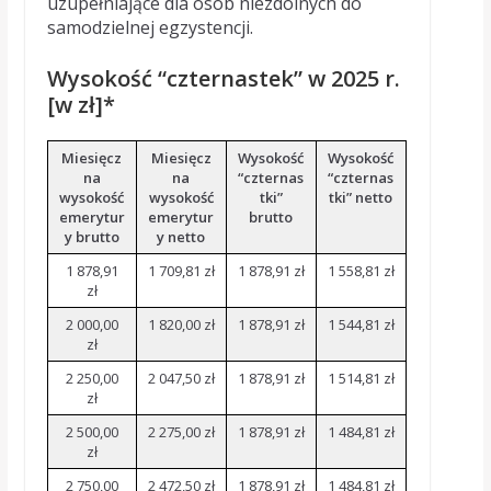
uzupełniające dla osób niezdolnych do
samodzielnej egzystencji.
Wysokość “czternastek” w 2025 r.
[w zł]*
Miesięcz
Miesięcz
Wysokość
Wysokość
na
na
“czternas
“czternas
wysokość
wysokość
tki”
tki” netto
emerytur
emerytur
brutto
y brutto
y netto
1 878,91
1 709,81 zł
1 878,91 zł
1 558,81 zł
zł
2 000,00
1 820,00 zł
1 878,91 zł
1 544,81 zł
zł
2 250,00
2 047,50 zł
1 878,91 zł
1 514,81 zł
zł
2 500,00
2 275,00 zł
1 878,91 zł
1 484,81 zł
zł
2 750,00
2 472,50 zł
1 878,91 zł
1 484,81 zł