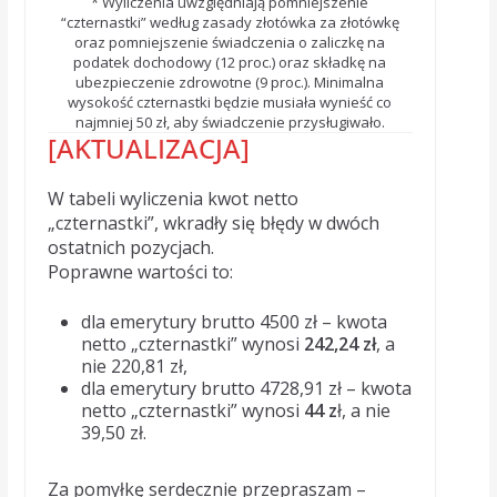
* Wyliczenia uwzględniają pomniejszenie
“czternastki” według zasady złotówka za złotówkę
oraz pomniejszenie świadczenia o zaliczkę na
podatek dochodowy (12 proc.) oraz składkę na
ubezpieczenie zdrowotne (9 proc.). Minimalna
wysokość czternastki będzie musiała wynieść co
najmniej 50 zł, aby świadczenie przysługiwało.
[AKTUALIZACJA]
W tabeli wyliczenia kwot netto
„czternastki”, wkradły się błędy w dwóch
ostatnich pozycjach.
Poprawne wartości to:
dla emerytury brutto 4500 zł – kwota
netto „czternastki” wynosi
242,24 zł
, a
nie 220,81 zł,
dla emerytury brutto 4728,91 zł – kwota
netto „czternastki” wynosi
44 z
ł, a nie
39,50 zł.
Za pomyłkę serdecznie przepraszam –