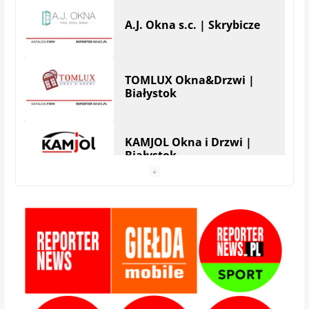
TOMLUX Okna&Drzwi |
Białystok
KAMJOL Okna i Drzwi |
Białystok
HERA Drzwi&Okna |
Białystok
StolMarik – okna i drzwi |
Białystok
Zamis Producent |
Białystok – Zaścianki