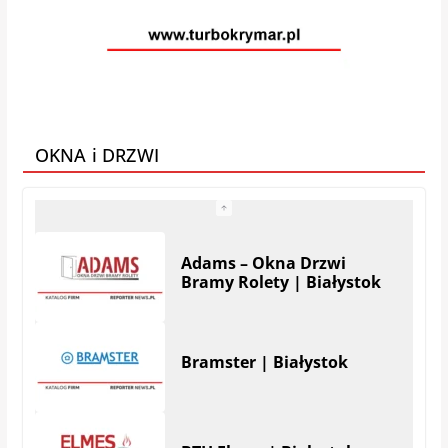
Galeria Mebli AMS
AMMAT Producent
materacy
OKNA i DRZWI
Bramster | Białystok
BTH Elmes | Białystok