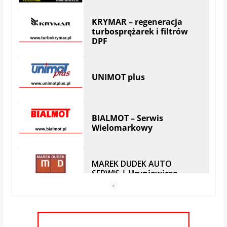
BIALMOT – Serwis
Wielomarkowy
MAREK DUDEK AUTO
SERWIS
| Hryniewicze
Serwis SKODA
Auto Serwis – Robert
Zubrzycki | Białystok
Zajkowski BOSCH Diesel
Service