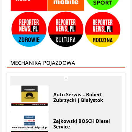
Białystok – Zaścianki
Adams – Okna Drzwi
Bramy Rolety | Białystok
MECHANIKA POJAZDOWA
KRYMAR – regeneracja
turbosprężarek i filtrów
DPF
UNIMOT plus