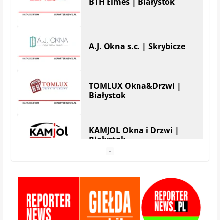
A.J. Okna s.c. | Skrybicze
TOMLUX Okna&Drzwi |
Białystok
KAMJOL Okna i Drzwi |
Białystok
HERA Drzwi&Okna |
Białystok
StolMarik – okna i drzwi |
Białystok
Zamis Producent |