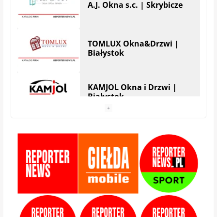
A.J. Okna s.c. | Skrybicze
TOMLUX Okna&Drzwi |
Białystok
KAMJOL Okna i Drzwi |
Białystok
HERA Drzwi&Okna |
Białystok
StolMarik – okna i drzwi |
Białystok